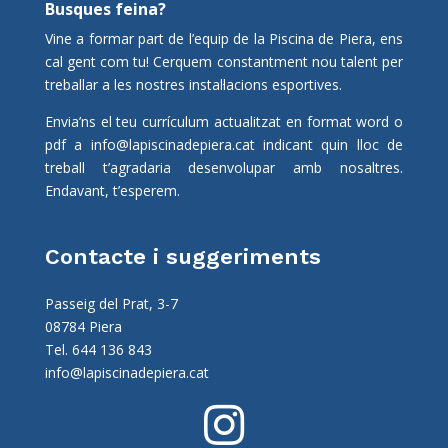
Busques feina?
Vine a formar part de l’equip de la Piscina de Piera, ens
cal gent com tu! Cerquem constantment nou talent per
treballar a les nostres instal·lacions esportives.
Envia’ns el teu currículum actualitzat en format word o
pdf a
info@lapiscinadepiera.cat
indicant quin lloc de
treball t’agradaria desenvolupar amb nosaltres.
Endavant, t’esperem.
Contacte i suggeriments
Passeig del Prat, 3-7
08784 Piera
Tel. 644 136 843
info@lapiscinadepiera.cat
